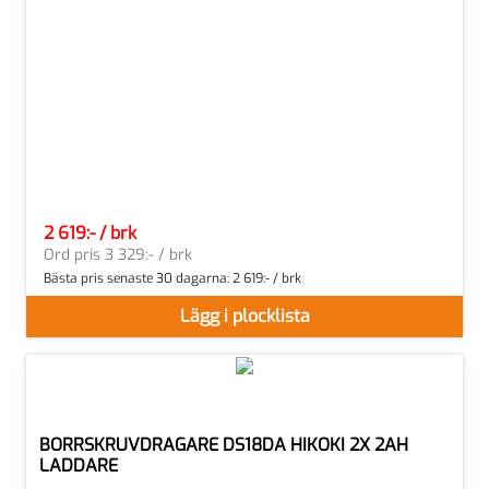
2 619:- / brk
SEK per BRK
Ord pris 3 329:- / brk
Bästa pris senaste 30 dagarna:
2 619:- / brk
Lägg i plocklista
BORRSKRUVDRAGARE DS18DA HIKOKI 2X 2AH
LADDARE