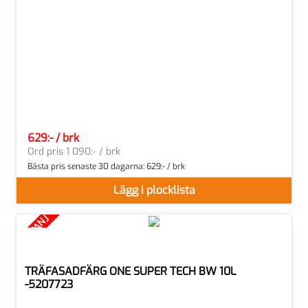
629:- / brk
SEK per BRK
Ord pris 1 090:- / brk
Bästa pris senaste 30 dagarna:
629:- / brk
Lägg i plocklista
KAMPANJ
TRÄFASADFÄRG ONE SUPER TECH BW 10L
-5207723