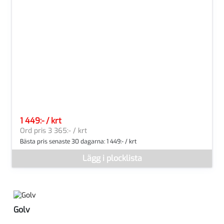
1 449:- / krt
SEK per KRT
Ord pris 3 365:- / krt
Bästa pris senaste 30 dagarna:
1 449:- / krt
Denna vara går inte att beställa via webben just nu, vänligen kon
Lägg i plocklista
Golv