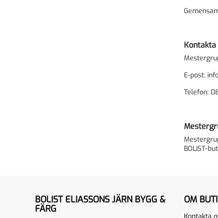
Gemensamt 
Kontakta
Mestergru
E-post: inf
Telefon: 0
Mestergr
Mestergrup
BOLIST-but
BOLIST ELIASSONS JÄRN BYGG &
OM BUT
FÄRG
Kontakta o