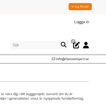
Jag förstår
Logga in
0
info@eliassonsjarn.se
är nära dig i ditt byggprojekt, oavsett om du är
ljer i generationer, vissa är nyöppnade familjeföretag