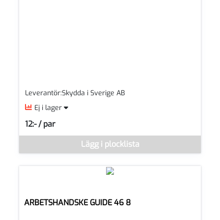
Leverantör:Skydda i Sverige AB
Ej i lager
12:- / par
SEK per PAR
Denna vara går inte att beställa via webben just nu, vänligen k
Lägg i plocklista
ARBETSHANDSKE GUIDE 46 8