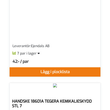
Leverantör:Ejendals AB
7 par i lager
42:- / par
SEK per PAR
Lägg i plocklista
HANDSKE 18601A TEGERA KEMIKALIESKYDD
STL 7