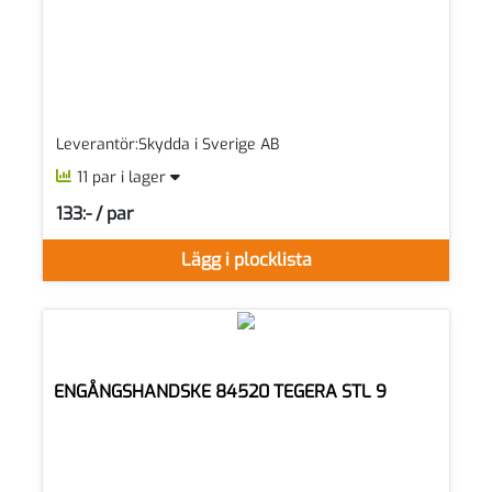
Leverantör:Skydda i Sverige AB
11 par i lager
133:- / par
SEK per PAR
Lägg i plocklista
ENGÅNGSHANDSKE 84520 TEGERA STL 9