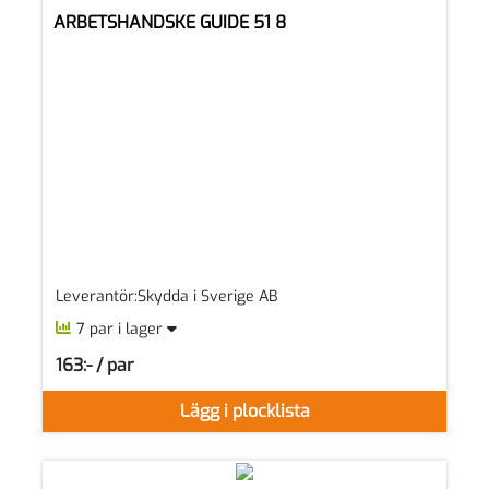
ARBETSHANDSKE GUIDE 51 8
Leverantör:Skydda i Sverige AB
7 par i lager
163:- / par
SEK per PAR
Lägg i plocklista