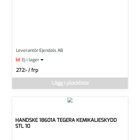
Leverantör:Ejendals AB
Ej i lager
272:- / frp
SEK per FRP
Denna vara går inte att beställa via webben just nu, vänligen k
Lägg i plocklista
HANDSKE 18601A TEGERA KEMIKALIESKYDD
STL 10