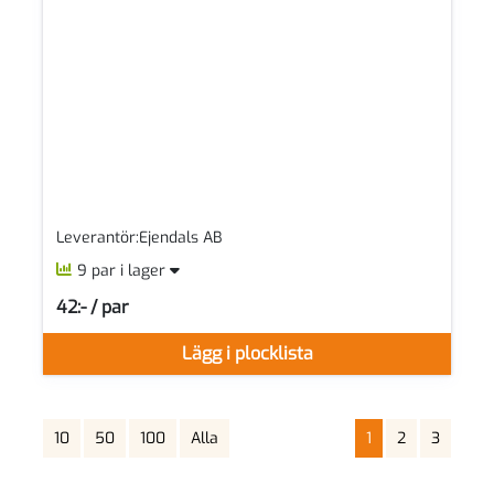
Leverantör:Ejendals AB
9 par i lager
42:- / par
SEK per PAR
Lägg i plocklista
10
50
100
Alla
1
2
3