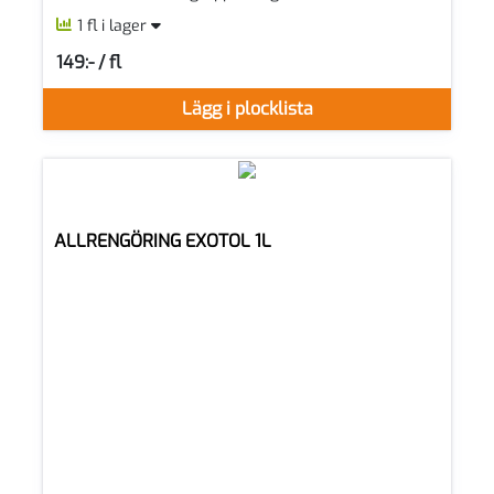
1 fl i lager
149:- / fl
SEK per FL
Lägg i plocklista
ALLRENGÖRING EXOTOL 1L