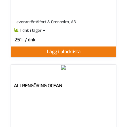
Leverantör:Alfort & Cronholm, AB
1 dnk i lager
251:- / dnk
SEK per DNK
Lägg i plocklista
ALLRENGÖRING OCEAN