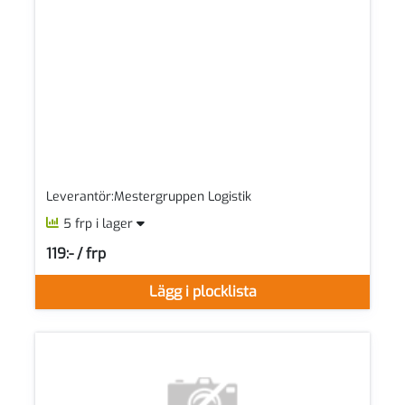
Leverantör:Mestergruppen Logistik
5 frp i lager
119:- / frp
SEK per FRP
Lägg i plocklista