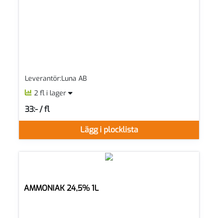
Leverantör:Luna AB
2 fl i lager
33:- / fl
SEK per FL
Lägg i plocklista
AMMONIAK 24,5% 1L