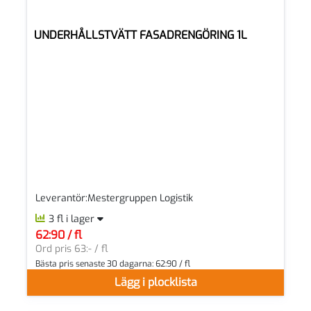
KAMPANJ
UNDERHÅLLSTVÄTT FASADRENGÖRING 1L
Leverantör:Mestergruppen Logistik
3 fl i lager
62:90 / fl
SEK per FL
Ord pris 63:- / fl
Bästa pris senaste 30 dagarna:
62:90 / fl
Lägg i plocklista