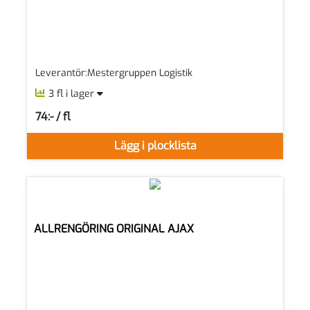
Leverantör:Mestergruppen Logistik
3 fl i lager
74:- / fl
SEK per FL
Lägg i plocklista
ALLRENGÖRING ORIGINAL AJAX