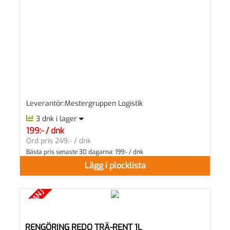
Leverantör:Mestergruppen Logistik
3 dnk i lager
199:- / dnk
SEK per DNK
Ord pris 249:- / dnk
Bästa pris senaste 30 dagarna:
199:- / dnk
Lägg i plocklista
KAMPANJ
RENGÖRING REDO TRÄ-RENT 1L