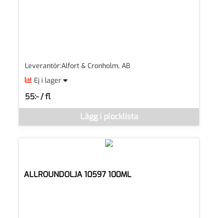
Leverantör:Alfort & Cronholm, AB
Ej i lager
55:- / fl
SEK per FL
Denna vara går inte att beställa via webben just nu, vänligen k
Lägg i plocklista
ALLROUNDOLJA 10597 100ML