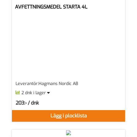
AVFETTNINGSMEDEL STARTA 4L
Leverantör:Hagmans Nordic AB
2 dnk i lager
203:- / dnk
SEK per DNK
Lägg i plocklista