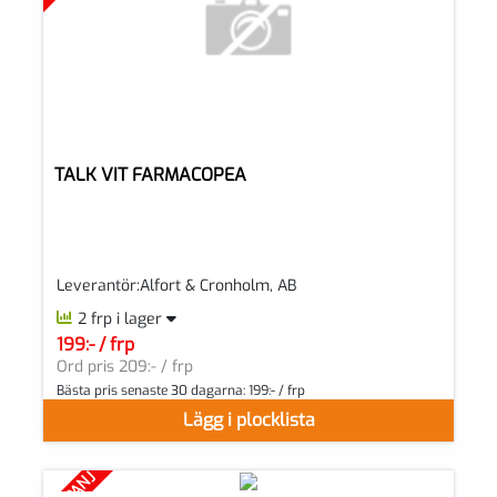
TALK VIT FARMACOPEA
Leverantör:Alfort & Cronholm, AB
2 frp i lager
199:- / frp
SEK per FRP
Ord pris 209:- / frp
Bästa pris senaste 30 dagarna:
199:- / frp
Lägg i plocklista