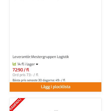
Leverantör:Mestergruppen Logistik
14 fl i lager
72:90 / fl
SEK per FL
Ord pris 73:- / fl
Bästa pris senaste 30 dagarna:
49:- / fl
Lägg i plocklista
KAMPANJ