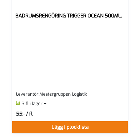
BADRUMSRENGÖRING TRIGGER OCEAN 500ML.
Leverantör:Mestergruppen Logistik
3 fl i lager
55:- / fl
SEK per FL
Lägg i plocklista