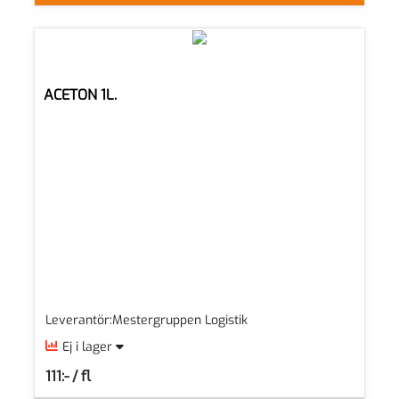
ACETON 1L.
Leverantör:Mestergruppen Logistik
Ej i lager
111:- / fl
SEK per FL