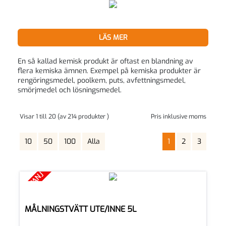
LÄS MER
En så kallad kemisk produkt är oftast en blandning av
flera kemiska ämnen. Exempel på kemiska produkter är
rengöringsmedel, poolkem, puts, avfettningsmedel,
smörjmedel och lösningsmedel.
Visar 1 till 20 (av 214 produkter )
Pris inklusive moms
10
50
100
Alla
1
2
3
KAMPANJ
MÅLNINGSTVÄTT UTE/INNE 5L