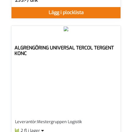
299:- / dnk
SEK per DNK
Lägg i plocklista
ALGRENGÖRING UNIVERSAL TERCOL TERGENT
KONC
Leverantör:Mestergruppen Logistik
2 fl i lager