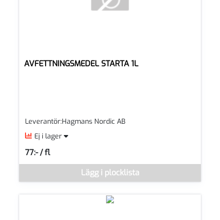
AVFETTNINGSMEDEL STARTA 1L
Leverantör:Hagmans Nordic AB
Ej i lager
77:- / fl
SEK per FL
Denna vara går inte att beställa via webben just nu, vänligen k
Lägg i plocklista