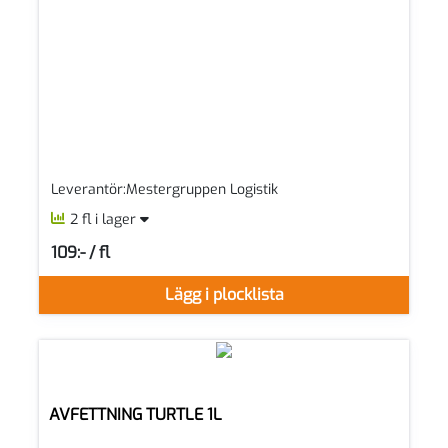
Leverantör:Mestergruppen Logistik
2 fl i lager
109:- / fl
SEK per FL
Lägg i plocklista
AVFETTNING TURTLE 1L