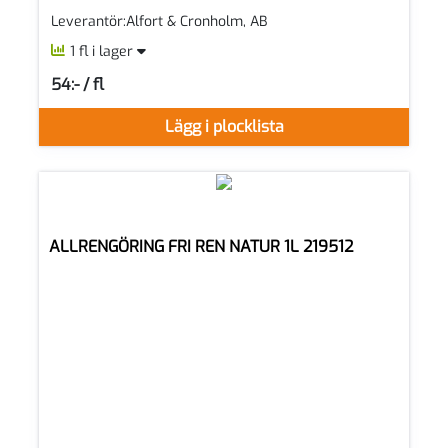
Leverantör:Alfort & Cronholm, AB
1 fl i lager
54:- / fl
SEK per FL
Lägg i plocklista
ALLRENGÖRING FRI REN NATUR 1L 219512