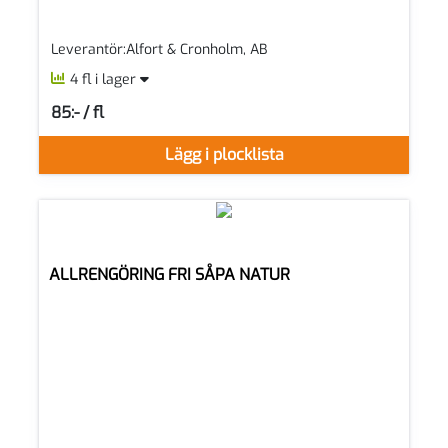
Leverantör:Alfort & Cronholm, AB
4 fl i lager
85:- / fl
SEK per FL
Lägg i plocklista
ALLRENGÖRING FRI SÅPA NATUR