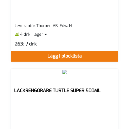
Leverantör:Thomée AB, Edw. H
4 dnk i lager
263:- / dnk
SEK per DNK
Lägg i plocklista
LACKRENGÖRARE TURTLE SUPER 500ML