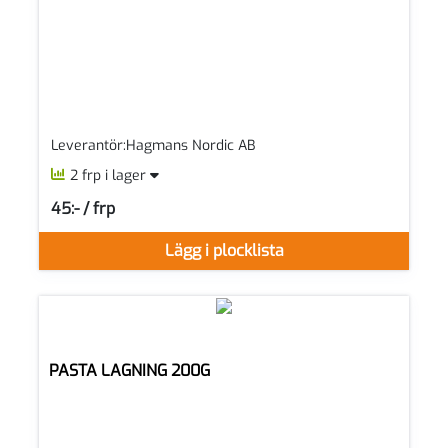
Leverantör:Hagmans Nordic AB
2 frp i lager
45:- / frp
SEK per FRP
Lägg i plocklista
PASTA LAGNING 200G