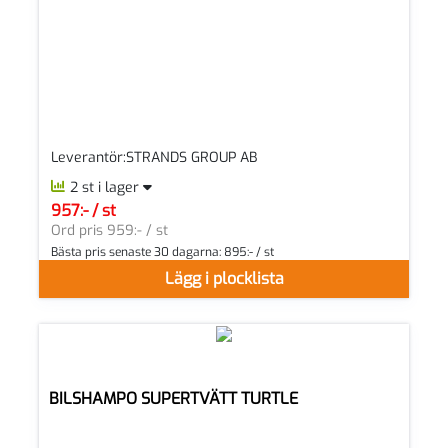
Leverantör:STRANDS GROUP AB
2 st i lager
957:- / st
SEK per ST
Ord pris 959:- / st
Bästa pris senaste 30 dagarna:
895:- / st
Lägg i plocklista
BILSHAMPO SUPERTVÄTT TURTLE