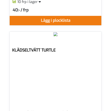
10 frp i lager
40:- / frp
SEK per FRP
Lägg i plocklista
KLÄDSELTVÄTT TURTLE