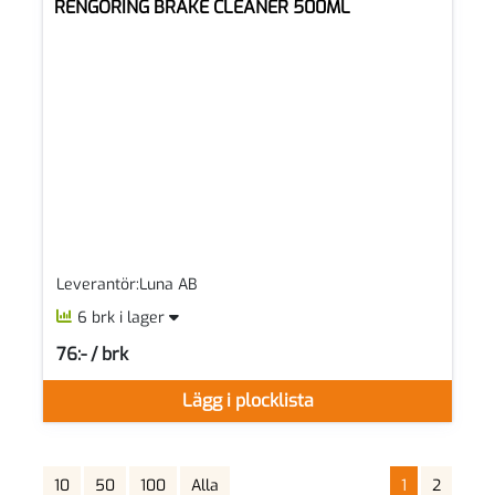
RENGÖRING BRAKE CLEANER 500ML
Leverantör:Luna AB
6 brk i lager
76:- / brk
SEK per BRK
Lägg i plocklista
10
50
100
Alla
1
2