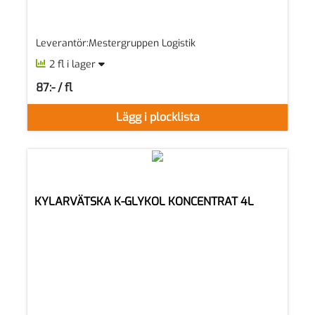
Leverantör:Mestergruppen Logistik
2 fl i lager
87:- / fl
SEK per FL
Lägg i plocklista
KYLARVÄTSKA K-GLYKOL KONCENTRAT 4L