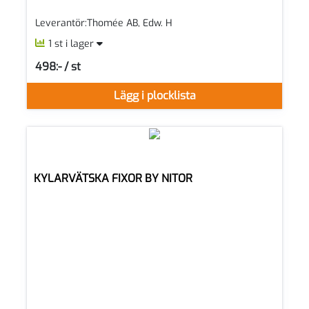
Leverantör:Thomée AB, Edw. H
1 st i lager
498:- / st
SEK per ST
Lägg i plocklista
KYLARVÄTSKA FIXOR BY NITOR