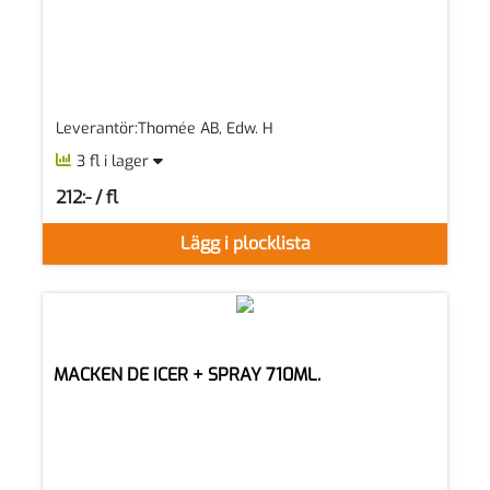
Leverantör:Thomée AB, Edw. H
3 fl i lager
212:- / fl
SEK per FL
Lägg i plocklista
MACKEN DE ICER + SPRAY 710ML.