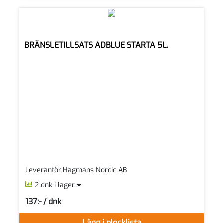
BRÄNSLETILLSATS ADBLUE STARTA 5L.
Leverantör:Hagmans Nordic AB
2 dnk i lager
137:- / dnk
SEK per DNK
Lägg i plocklista