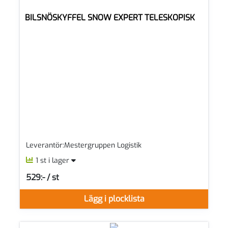
BILSNÖSKYFFEL SNOW EXPERT TELESKOPISK
Leverantör:Mestergruppen Logistik
1 st i lager
529:- / st
SEK per ST
Lägg i plocklista