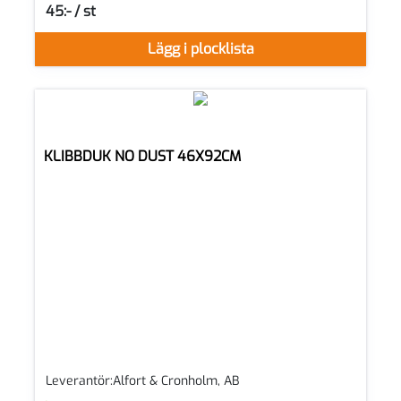
45:- / st
SEK per ST
Lägg i plocklista
KLIBBDUK NO DUST 46X92CM
Leverantör:Alfort & Cronholm, AB