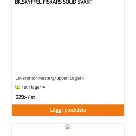
BILSKYFFEL FISKARS SOLID SVART
Leverantör:Mestergruppen Logistik
1 st i lager
229:- / st
SEK per ST
Lägg i plocklista