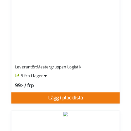
Leverantör:Mestergruppen Logistik
5 frp i lager
99:- / frp
SEK per FRP
Lägg i plocklista