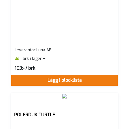
Leverantör:Luna AB
1 brk i lager
103:- / brk
SEK per BRK
Lägg i plocklista
POLERDUK TURTLE