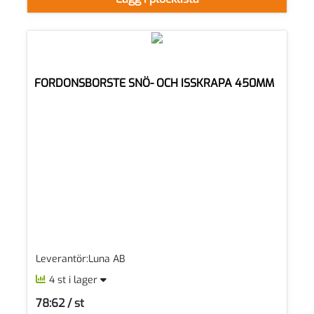
FORDONSBORSTE SNÖ- OCH ISSKRAPA 450MM
Leverantör:Luna AB
4 st i lager
78:62 / st
SEK per ST