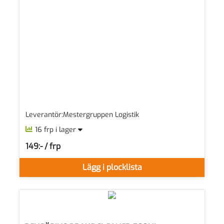
Leverantör:Mestergruppen Logistik
16 frp i lager
149:- / frp
SEK per FRP
Lägg i plocklista