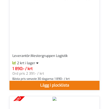
Leverantör:Mestergruppen Logistik
2 krt i lager
1 890:- / krt
SEK per KRT
Ord pris 2 391:- / krt
Bästa pris senaste 30 dagarna:
1 890:- / krt
Lägg i plocklista
KAMPANJ