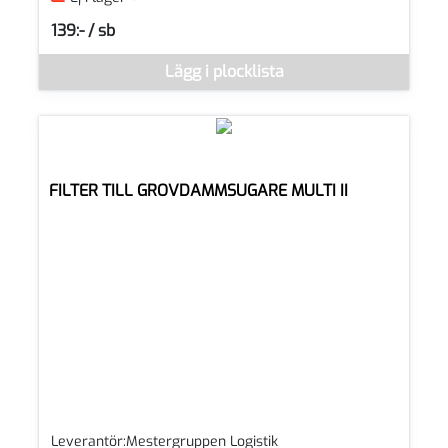
139:- / sb
SEK per SB
Denna vara går inte att beställa via webben just nu, vänligen k
Lägg i plocklista
FILTER TILL GROVDAMMSUGARE MULTI II
Leverantör:Mestergruppen Logistik