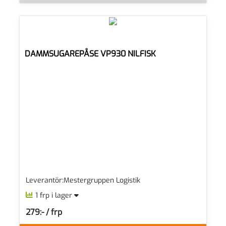
DAMMSUGAREPÅSE VP930 NILFISK
Leverantör:Mestergruppen Logistik
1 frp i lager
279:- / frp
SEK per FRP