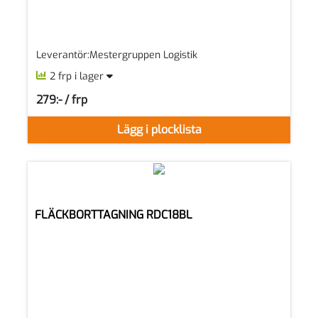
Leverantör:Mestergruppen Logistik
2 frp i lager
279:- / frp
SEK per FRP
Lägg i plocklista
FLÄCKBORTTAGNING RDC18BL