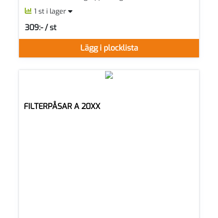
1 st i lager
309:- / st
SEK per ST
Lägg i plocklista
FILTERPÅSAR A 20XX