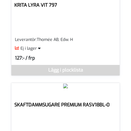
KRITA LYRA VIT 797
Leverantör:Thomée AB, Edw. H
Ej i lager
127:- / frp
SEK per FRP
Denna vara går inte att beställa via webben just nu, vänligen k
Lägg i plocklista
SKAFTDAMMSUGARE PREMIUM RASV18BL-0