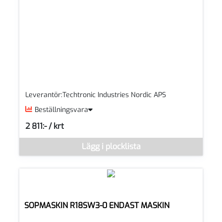
Leverantör:Techtronic Industries Nordic APS
Beställningsvara
2 811:- / krt
SEK per KRT
Denna vara går inte att beställa via webben just nu, vänligen k
Lägg i plocklista
SOPMASKIN R18SW3-0 ENDAST MASKIN