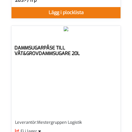
269:- / frp
SEK per FRP
Lägg i plocklista
DAMMSUGARPÅSE TILL
VÅT&GROVDAMMSUGARE 20L
Leverantör:Mestergruppen Logistik
Ej i lager