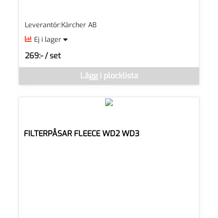
Leverantör:Kärcher AB
Ej i lager
269:- / set
SEK per SET
Denna vara går inte att beställa via webben just nu, vänligen k
Lägg i plocklista
FILTERPÅSAR FLEECE WD2 WD3