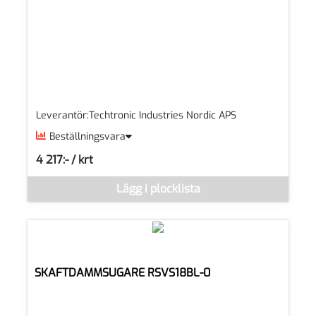
Leverantör:Techtronic Industries Nordic APS
Beställningsvara
4 217:- / krt
SEK per KRT
Denna vara går inte att beställa via webben just nu, vänligen k
Lägg i plocklista
SKAFTDAMMSUGARE RSVS18BL-0