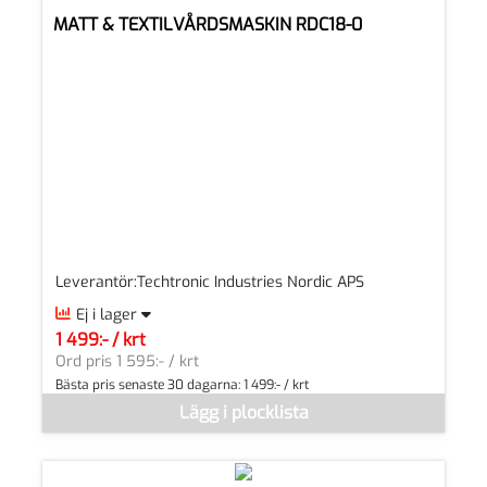
MATT & TEXTILVÅRDSMASKIN RDC18-0
Leverantör:Techtronic Industries Nordic APS
Ej i lager
1 499:- / krt
SEK per KRT
Ord pris 1 595:- / krt
Bästa pris senaste 30 dagarna:
1 499:- / krt
Denna vara går inte att beställa via webben just nu, vänligen k
Lägg i plocklista