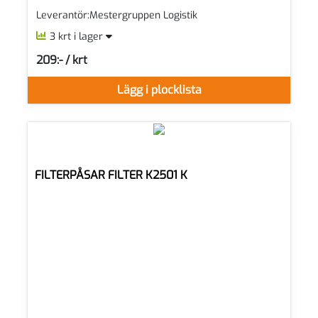
Leverantör:Mestergruppen Logistik
3 krt i lager
209:- / krt
SEK per KRT
Lägg i plocklista
FILTERPÅSAR FILTER K2501 K