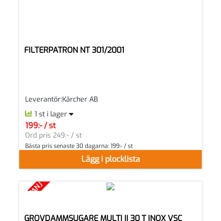
FILTERPATRON NT 301/2001
Leverantör:Kärcher AB
1 st i lager
199:- / st
SEK per ST
Ord pris 249:- / st
Bästa pris senaste 30 dagarna:
199:- / st
Lägg i plocklista
KAMPANJ
GROVDAMMSUGARE MULTI II 30 T INOX VSC