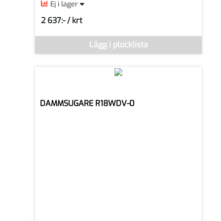
Ej i lager
2 637:- / krt
SEK per KRT
Lägg i plocklista
Denna vara går inte att beställa via webben just nu, vänli
DAMMSUGARE R18WDV-0