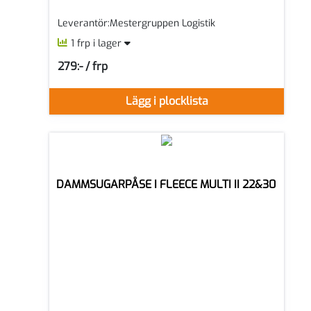
Leverantör:Mestergruppen Logistik
1 frp i lager
279:- / frp
SEK per FRP
Lägg i plocklista
DAMMSUGARPÅSE I FLEECE MULTI II 22&30