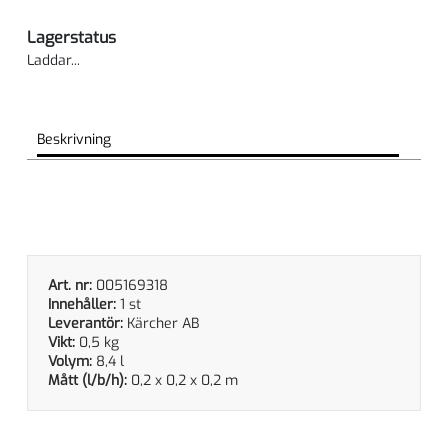
Lagerstatus
Laddar...
Beskrivning
Art. nr:
005169318
Innehåller:
1 st
Leverantör:
Kärcher AB
Vikt:
0,5 kg
Volym:
8,4 l
Mått (l/b/h):
0,2 x 0,2 x 0,2 m