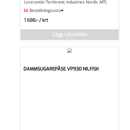
Leverantör:Techtronic Industries Nordic APS
Beställningsvara
1 686:- / krt
SEK per KRT
Lägg i plocklista
Denna vara går inte att beställa via webben just nu, vänli
DAMMSUGAREPÅSE VP930 NILFISK